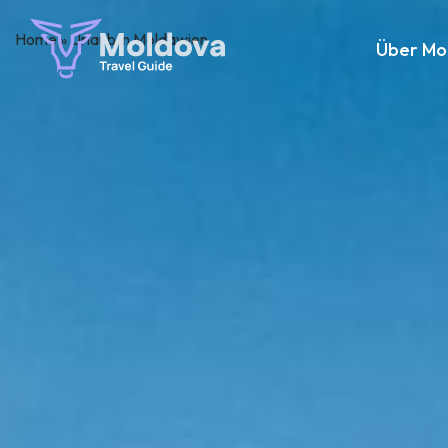
Home
»
Urlaub in Moldawien
Über Mo