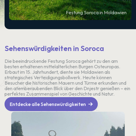
Festung Soroca in Moldawien
Sehenswürdigkeiten in Soroca
Die beeindruckende Festung Soroca gehört zu den am
besten erhaltenen mittelalterlichen Burgen Osteuropas.
Erbaut im 15. Jahrhundert, diente sie Moldawien als
strategisches Verteidigungsbollwerk. Heute können
Besucher die historischen Mauern und Türme erkunden und
den atemberaubenden Blick über den Dnjestr genießen – ein
perfektes Zusammenspiel von Geschichte und Natur.
Entdecke alle Sehenswürdigkeiten