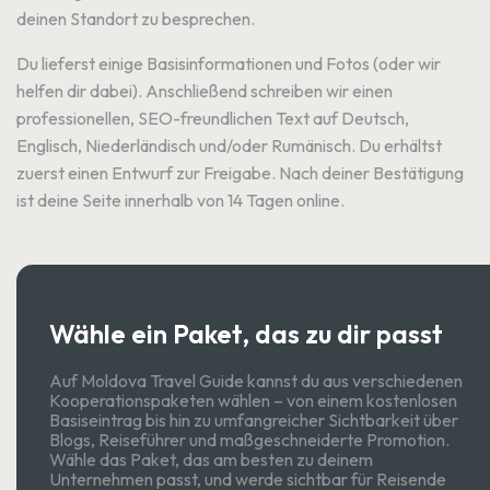
deinen Standort zu besprechen.
Du lieferst einige Basisinformationen und Fotos (oder wir
helfen dir dabei). Anschließend schreiben wir einen
professionellen, SEO-freundlichen Text auf Deutsch,
Englisch, Niederländisch und/oder Rumänisch. Du erhältst
zuerst einen Entwurf zur Freigabe. Nach deiner Bestätigung
ist deine Seite innerhalb von 14 Tagen online.
Wähle ein Paket, das zu dir passt
Auf Moldova Travel Guide kannst du aus verschiedenen
Kooperationspaketen wählen – von einem kostenlosen
Basiseintrag bis hin zu umfangreicher Sichtbarkeit über
Blogs, Reiseführer und maßgeschneiderte Promotion.
Wähle das Paket, das am besten zu deinem
Unternehmen passt, und werde sichtbar für Reisende