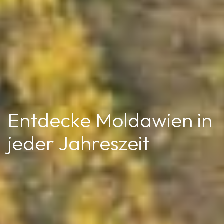
Entdecke Moldawien in
jeder Jahreszeit